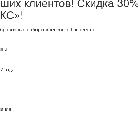
ших клиентов! Скидка 30%
КС»!
ибровочные наборы внесены в Госреестр.
чны
2 года
ы
личия!