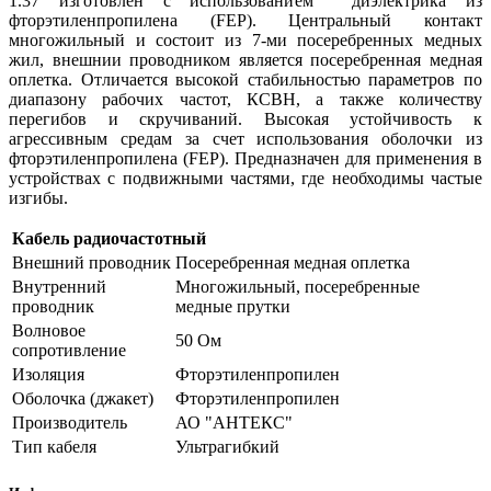
1.37 изготовлен с использованием диэлектрика из
фторэтиленпропилена (FEP). Центральный контакт
многожильный и состоит из 7-ми посеребренных медных
жил, внешнии проводником является посеребренная медная
оплетка. Отличается высокой стабильностью параметров по
диапазону рабочих частот, КСВН, а также количеству
перегибов и скручиваний. Высокая устойчивость к
агрессивным средам за счет использования оболочки из
фторэтиленпропилена (FEP). Предназначен для применения в
устройствах с подвижными частями, где необходимы частые
изгибы.
Кабель радиочастотный
Внешний проводник
Посеребренная медная оплетка
Внутренний
Многожильный, посеребренные
проводник
медные прутки
Волновое
50 Ом
сопротивление
Изоляция
Фторэтиленпропилен
Оболочка (джакет)
Фторэтиленпропилен
Производитель
АО "АНТЕКС"
Тип кабеля
Ультрагибкий