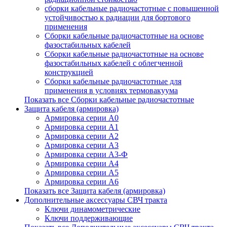
сборки кабельные радиочастотные с повышенной
устойчивостью к радиации для бортового
применения
Cборки кабельные радиочастотные на основе
фазостабильных кабелей
Сборки кабельные радиочастотные на основе
фазостабильных кабелей с облегченной
конструкцией
Сборки кабельные радиочастотные для
применения в условиях термовакуума
Показать все Сборки кабельные радиочастотные
Защита кабеля (армировка)
Армировка серии А0
Армировка серии А1
Армировка серии А2
Армировка серии А3
Армировка серии А3-Ф
Армировка серии А4
Армировка серии А5
Армировка серии А6
Показать все Защита кабеля (армировка)
Дополнительные аксессуары СВЧ тракта
Ключи динамометрические
Ключи поддерживающие