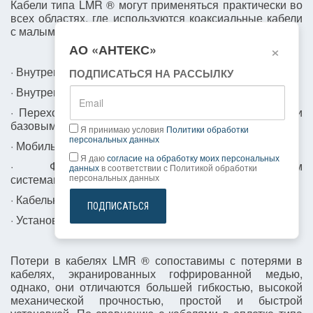
Кабели типа LMR ® могут применяться практически во
всех областях, где используются коаксиальные кабели
с малыми потерями:
×
АО «АНТЕКС»
· Внутренняя проводка для оборудования
ПОДПИСАТЬСЯ НА РАССЫЛКУ
· Внутренние/внешние кабинетные переходные кабели
· Переходные кабели на подсоединении к антенне и
базовым станциям
Я принимаю условия
Политики обработки
персональных данных
· Мобильные антенны
Я даю
согласие на обработку моих персональных
· Фидерные линии к антенным
данных
в соответствии с Политикой обработки
системам,расположенным на крышах зданий
персональных данных
· Кабельные системы внутри помещений
ПОДПИСАТЬСЯ
· Установка на крышах зданий
Потери в кабелях LMR ® сопоставимы с потерями в
кабелях, экранированных гофрированной медью,
однако, они отличаются большей гибкостью, высокой
механической прочностью, простой и быстрой