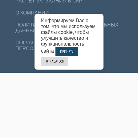
РАСЧЕТ ЗАТУХАНИЯ В СКР
О КОМПАНИИ
Информируем Вас о
ПОЛИТИКА ОБРАБОТКИ ПЕРСОНАЛЬНЫХ
том, что мы используем
ДАННЫХ
файлы cookie, чтобы
улучшить качество и
СОГЛАСИЕ НА ОБРАБОТКУ
функциональность
ПЕРСОНАЛЬНЫХ ДАННЫХ
сайта
ПРИНЯТЬ
МОСКВА
ОТКАЗАТЬСЯ
+7 499 705-94-56
г.Москва, Гжельский переулок д.15
info@aoantecs.ru
ФРЯЗИНО
+7 499 705-94-56